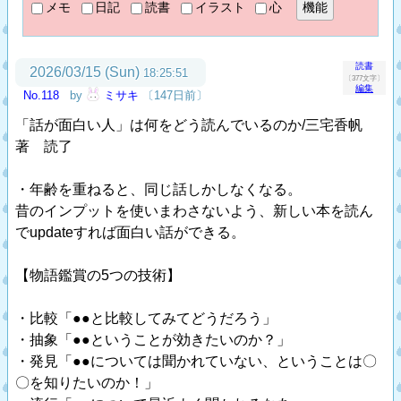
メモ
日記
読書
イラスト
心
読書
2026/03/15 (Sun)
18:25:51
〔377文字〕
編集
No.118
by
ミサキ
〔147日前〕
「話が面白い人」は何をどう読んでいるのか/三宅香帆
著 読了
・年齢を重ねると、同じ話しかしなくなる。
昔のインプットを使いまわさないよう、新しい本を読ん
でupdateすれば面白い話ができる。
【物語鑑賞の5つの技術】
・比較「●●と比較してみてどうだろう」
・抽象「●●ということが効きたいのか？」
・発見「●●については聞かれていない、ということは〇
〇を知りたいのか！」