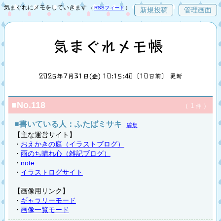
気まぐれにメモをしていきます
（
RSSフィード
）
新規投稿
管理画面
気まぐれメモ帳
2026年7月31日(金) 10:15:40〔10日前〕 更新
■No.118
（ 1
）
件
■書いている人：ふたばミサキ
編集
【主な運営サイト】
・
おえかきの庭（イラストブログ）
・
雨のち晴れ心（雑記ブログ）
・
note
・
イラストログサイト
【画像用リンク】
・
ギャラリーモード
・
画像一覧モード