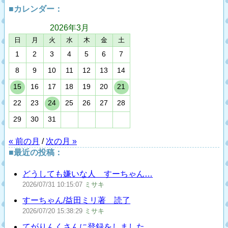
■カレンダー：
2026年
3月
日
月
火
水
木
金
土
1
2
3
4
5
6
7
8
9
10
11
12
13
14
15
16
17
18
19
20
21
22
23
24
25
26
27
28
29
30
31
« 前の月
/
次の月 »
■最近の投稿：
どうしても嫌いな人 すーちゃん…
2026/07/31
10:15:07
ミサキ
すーちゃん/益田ミリ著 読了
2026/07/20
15:38:29
ミサキ
てがりんくさんに登録をしました…