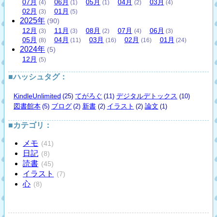
07
月
06
月
05
月
04
月
03
月
(4)
(1)
(1)
(2)
(4)
02
月
01
月
(3)
(5)
2025
年
(90)
12
月
11
月
08
月
07
月
06
月
(3)
(3)
(2)
(4)
(3)
05
月
04
月
03
月
02
月
01
月
(8)
(11)
(16)
(16)
(24)
2024
年
(5)
12
月
(5)
■ハッシュタグ：
KindleUnlimited
てがろぐ
デジタルデトックス
(25)
(11)
(10)
図書館本
ブログ
新書
イラスト
論文
(5)
(2)
(2)
(2)
(1)
■カテゴリ：
メモ
(41)
日記
(8)
読書
(45)
イラスト
(7)
心
(8)