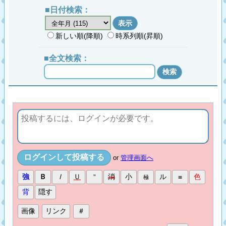
■日付検索：
新しい順(降順)
時系列順(昇順)
■全文検索：
or
管理画面へ