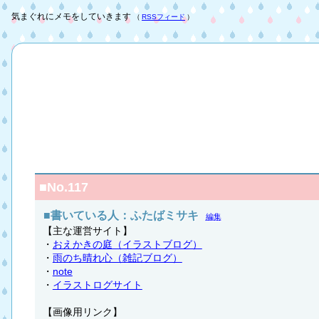
気まぐれにメモをしていきます
（
RSSフィード
）
■No.117
■書いている人：ふたばミサキ
編集
【主な運営サイト】
・
おえかきの庭（イラストブログ）
・
雨のち晴れ心（雑記ブログ）
・
note
・
イラストログサイト
【画像用リンク】