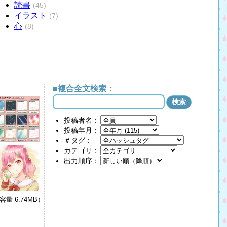
読書
(45)
イラスト
(7)
心
(8)
■複合全文検索：
投稿者名：
投稿年月：
＃タグ：
カテゴリ：
出力順序：
容量 6.74MB）