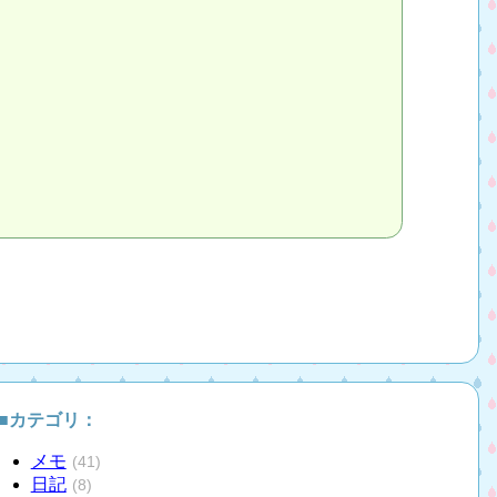
■カテゴリ：
メモ
(41)
日記
(8)