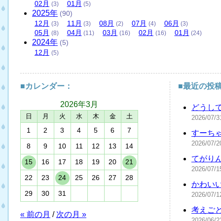
02
月
01
月
(3)
(5)
2025
年
(90)
12
月
11
月
08
月
07
月
06
月
(3)
(3)
(2)
(4)
(3)
05
月
04
月
03
月
02
月
01
月
(8)
(11)
(16)
(16)
(24)
2024
年
(5)
12
月
(5)
■カレンダー：
■最近の投
2026年
3月
どうし
日
月
火
水
木
金
土
2026/07/3
1
2
3
4
5
6
7
すーち
2026/07/2
8
9
10
11
12
13
14
てがり
15
16
17
18
19
20
21
2026/07/1
22
23
24
25
26
27
28
かわい
29
30
31
2026/07/1
考えご
« 前の月
/
次の月 »
2026/06/2