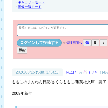
・
ギャラリーモード
・
画像一覧モード
or
管理画面へ
2026/03/15 (Sun)
17:54:10
No.117
by
ミサキ
〔14
ももこのまんねん日記/さくらももこ/集英社文庫 読了
2009年新年