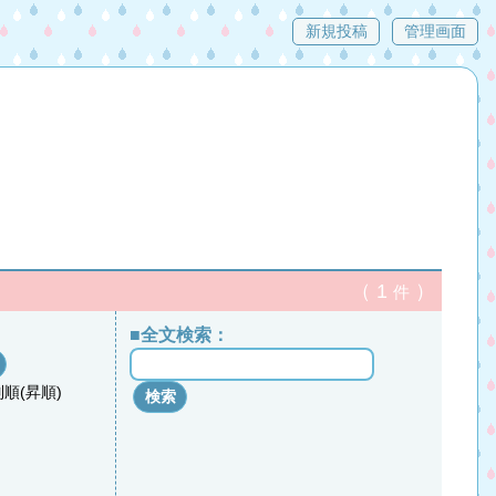
新規投稿
管理画面
（ 1
）
件
■全文検索：
順(昇順)