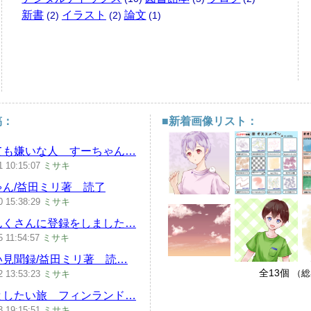
新書
イラスト
論文
(2)
(2)
(1)
稿：
■新着画像リスト：
ても嫌いな人 すーちゃん…
1
10:15:07
ミサキ
ゃん/益田ミリ著 読了
0
15:38:29
ミサキ
んくさんに登録をしました…
5
11:54:57
ミサキ
い見聞録/益田ミリ著 読…
全13個
（総
2
13:53:23
ミサキ
としたい旅 フィンランド…
3
19:15:51
ミサキ