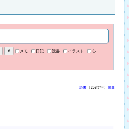
メモ
日記
読書
イラスト
心
読書
〔258文字〕
編集