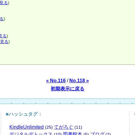
見る
)
る
)
見る
)
で見る
)
« No.116
/
No.118 »
初期表示に戻る
■ハッシュタグ：
KindleUnlimited
てがろぐ
(25)
(11)
デジタルデトックス
図書館本
ブログ
(10)
(5)
(2)