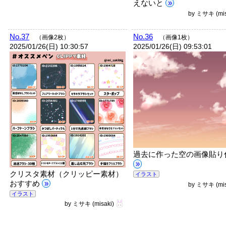
えないと
»
by
ミサキ
(mi
No.37
No.36
（画像2枚）
（画像1枚）
2025/01/26(日) 10:30:57
2025/01/26(日) 09:53:01
過去に作った空の画像貼り
»
クリスタ素材（クリッピー素材）
イラスト
おすすめ
»
by
ミサキ
(mi
イラスト
by
ミサキ
(misaki)