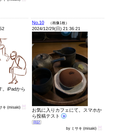
No.10
（画像1枚）
:52
2024/12/29(日) 21:36:21
。iPadから
サキ
(misaki)
お気に入りカフェにて。スマホか
ら投稿テスト
»
日記
by
ミサキ
(misaki)