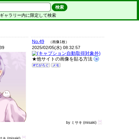
ギャラリー内に限定して検索
No.49
（画像1枚）
:39
2025/02/05(水) 08:32:57
★他サイトの画像を貼る方法
»
#てがろぐ
メモ
by
ミサキ
(misaki)
サキ
(misaki)