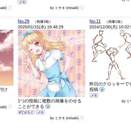
メモ
saki)
by
ミサキ
(misaki)
No.29
No.11
（画像3枚）
（画像1枚）
2025/01/15(水) 18:48:29
2024/12/30(月) 10:02
昨日のクロッキーです
投稿
»
付け
メモ
1つの投稿に複数の画像をのせる
by
ミ
ことができる
»
saki)
#てがろぐ
メモ
by
ミサキ
(misaki)