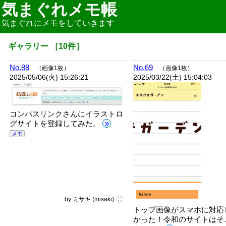
気まぐれメモ帳
気まぐれにメモをしていきます
ギャラリー
［
10
件］
No.88
No.69
（画像1枚）
（画像1枚）
2025/05/06(火) 15:26:21
2025/03/22(土) 15:04:03
コンパスリンクさんにイラストロ
グサイトを登録してみた。
»
メモ
by
ミサキ
(misaki)
トップ画像がスマホに対応
かった！令和のサイトはそ