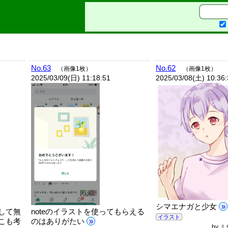
No.63
No.62
（画像1枚）
（画像1枚）
2025/03/09(日) 11:18:51
2025/03/08(土) 10:36
シマエナガと少女
»
して無
noteのイラストを使ってもらえる
イラスト
こも考
のはありがたい
»
by
ミ