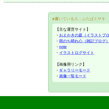
■書いている人：ふたばミサキ
【主な運営サイト】
・
おえかきの庭（イラストブ
・
雨のち晴れ心（雑記ブログ
・
note
・
イラストログサイト
【画像用リンク】
・
ギャラリーモード
・
画像一覧モード