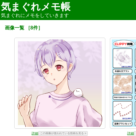
気まぐれメモ帳
気まぐれにメモをしていきます
画像一覧
［
8
件］
詳細
詳細
この画像が使われている投稿を見る »