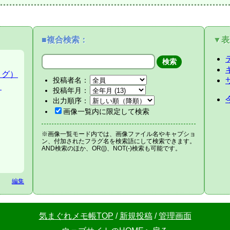
■複合検索：
▼表
ログ）
投稿者名：
）
投稿年月：
出力順序：
画像一覧内に限定して検索
※画像一覧モード内では、画像ファイル名やキャプショ
ン、付加されたフラグ名を検索語にして検索できます。
AND検索のほか、OR(|)、NOT(-)検索も可能です。
編集
気まぐれメモ帳TOP
/
新規投稿
/
管理画面