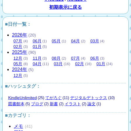
初期表示に戻る
■日付一覧：
2026
年
(20)
07
月
06
月
05
月
04
月
03
月
(4)
(1)
(1)
(2)
(4)
02
月
01
月
(3)
(5)
2025
年
(90)
12
月
11
月
08
月
07
月
06
月
(3)
(3)
(2)
(4)
(3)
05
月
04
月
03
月
02
月
01
月
(8)
(11)
(16)
(16)
(24)
2024
年
(5)
12
月
(5)
■ハッシュタグ：
KindleUnlimited
てがろぐ
デジタルデトックス
(25)
(11)
(10)
図書館本
ブログ
新書
イラスト
論文
(5)
(2)
(2)
(2)
(1)
■カテゴリ：
メモ
(41)