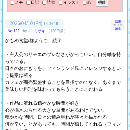
メモ
日記
読書
イラスト
心
読書
2026/04/10 (Fri)
18:04:19
〔221文字〕
編集
No.122
by
ミサキ
〔120日前〕
かもめ食堂/群ようこ 読了
・主人公のサチエのブレなさがかっこいい。自分軸を持
っている。
日本のおにぎりを、フィンランド風にアレンジするとい
う提案は断る
カフェが商売繁盛することを目指すのでなく、あくまで
美味しい料理を味わってもらうことにこだわる
・作品に流れる穏やかな時間が好き
心が揺さぶられる大きな展開があるわけでない。
穏やかな時間、日々の積み重ねが淡々と描かれる
何か辛いことがあっても、時間が癒してくれる（フィン