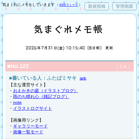
気まぐれにメモをしていきます
（
RSSフィード
）
新規投稿
管理画面
気まぐれメモ帳
2026年7月31日(金) 10:15:40〔8日前〕 更新
■No.122
（ 1
）
件
■書いている人：ふたばミサキ
編集
【主な運営サイト】
・
おえかきの庭（イラストブログ）
・
雨のち晴れ心（雑記ブログ）
・
note
・
イラストログサイト
【画像用リンク】
・
ギャラリーモード
・
画像一覧モード