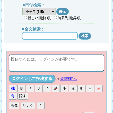
■日付検索：
新しい順(降順)
時系列順(昇順)
■全文検索：
or
管理画面へ