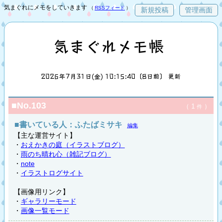
気まぐれにメモをしていきます
（
RSSフィード
）
新規投稿
管理画面
気まぐれメモ帳
2026年7月31日(金) 10:15:40〔8日前〕 更新
■No.103
（ 1
）
件
■書いている人：ふたばミサキ
編集
【主な運営サイト】
・
おえかきの庭（イラストブログ）
・
雨のち晴れ心（雑記ブログ）
・
note
・
イラストログサイト
【画像用リンク】
・
ギャラリーモード
・
画像一覧モード