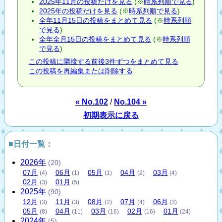
2025年11月の投稿だけを見る
(※
時系列順で見る
)
2025年の投稿だけを見る
(※
時系列順で見る
)
全年11月15日の投稿をまとめて見る
(※
時系列順
で見る
)
全年全月15日の投稿をまとめて見る
(※
時系列順
で見る
)
この投稿に隣接する前後3件ずつをまとめて見る
この投稿を再編集または削除する
« No.102
/
No.104 »
初期表示に戻る
■日付一覧：
2026
年
(20)
07
月
06
月
05
月
04
月
03
月
(4)
(1)
(1)
(2)
(4)
02
月
01
月
(3)
(5)
2025
年
(90)
12
月
11
月
08
月
07
月
06
月
(3)
(3)
(2)
(4)
(3)
05
月
04
月
03
月
02
月
01
月
(8)
(11)
(16)
(16)
(24)
2024
年
(5)