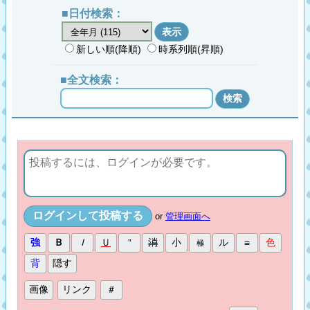
■日付検索：
新しい順(降順)
時系列順(昇順)
■全文検索：
or
管理画面へ