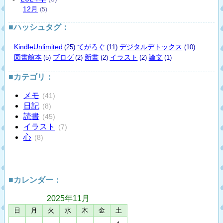
12
月
(5)
■ハッシュタグ：
KindleUnlimited
てがろぐ
デジタルデトックス
(25)
(11)
(10)
図書館本
ブログ
新書
イラスト
論文
(5)
(2)
(2)
(2)
(1)
■カテゴリ：
メモ
(41)
日記
(8)
読書
(45)
イラスト
(7)
心
(8)
■カレンダー：
2025年
11月
日
月
火
水
木
金
土