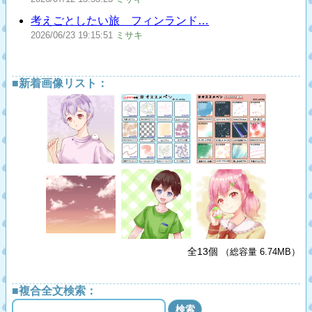
考えごとしたい旅 フィンランド…
2026/06/23
19:15:51
ミサキ
■新着画像リスト：
全13個
（総容量 6.74MB）
■複合全文検索：