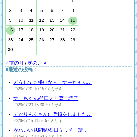
1
2
3
4
5
6
7
8
9
10
11
12
13
14
15
16
17
18
19
20
21
22
23
24
25
26
27
28
29
30
« 前の月
/
次の月 »
■最近の投稿：
どうしても嫌いな人 すーちゃん…
2026/07/31
10:15:07
ミサキ
すーちゃん/益田ミリ著 読了
2026/07/20
15:38:29
ミサキ
てがりんくさんに登録をしました…
2026/07/15
11:54:57
ミサキ
かわいい見聞録/益田ミリ著 読…
2026/07/12
13:53:23
ミサキ