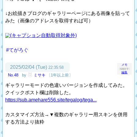
↓お絵描きブログのギャラリーページにある画像を貼って
みた（画像のアドレスを取得すれば可）
#てがろぐ
メモ
2025/02/04 (Tue)
22:35:58
〔628文字〕
編集
No.48
by
ミサキ
〔1年以上前〕
ギャラリーモードの色違いバージョンを作成してみた。
クイックポスト欄は削除した。
https://sub.amehare556.site/tegalog/tega...
カスタマイズ方法→▼複数のギャラリー用スキンを併用
する方法より抜粋