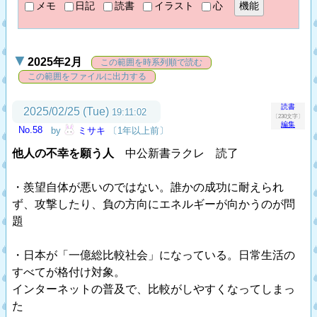
メモ
日記
読書
イラスト
心
2025年2月
この範囲を時系列順で読む
この範囲をファイルに出力する
読書
2025/02/25 (Tue)
19:11:02
〔230文字〕
編集
No.58
by
ミサキ
〔1年以上前〕
他人の不幸を願う人
中公新書ラクレ 読了
・羨望自体が悪いのではない。誰かの成功に耐えられ
ず、攻撃したり、負の方向にエネルギーが向かうのが問
題
・日本が「一億総比較社会」になっている。日常生活の
すべてが格付け対象。
インターネットの普及で、比較がしやすくなってしまっ
た