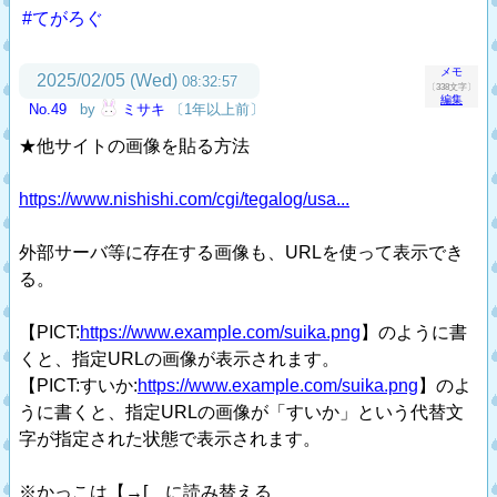
#てがろぐ
メモ
2025/02/05 (Wed)
08:32:57
〔338文字〕
編集
No.49
by
ミサキ
〔1年以上前〕
★他サイトの画像を貼る方法
https://www.nishishi.com/cgi/tegalog/usa...
外部サーバ等に存在する画像も、URLを使って表示でき
る。
【PICT:
https://www.example.com/suika.png
】のように書
くと、指定URLの画像が表示されます。
【PICT:すいか:
https://www.example.com/suika.png
】のよ
うに書くと、指定URLの画像が「すいか」という代替文
字が指定された状態で表示されます。
※かっこは【→[ に読み替える