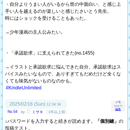
・自分よりうまい人がいるから世の中面白い、と感じ上
手い人を越えるのが楽しいと感じたさいとう先生。
時にはショックを受けることもあった。
→少年漫画の主人公みたい。
・「承認欲求」に支えられてきた(no.1455)
→イラストと承認欲求に悩んできた自分。承認欲求はス
パイスみたいなもので、ありすぎてもだめだけど全くな
くても味気がないものなのかも。
#KindleUnlimited
メモ
2025/02/16 (Sun)
12:34:34
〔183文字〕
編集
No.54
by
ミサキ
〔1年以上前〕
↓パスワードを入力すると続きが読めます。
「個別鍵」
の
投稿テスト。