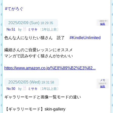
#てがろぐ
〔288文字〕
2025/02/09 (Sun)
18:29:35
編集
No.51
by
ミサキ
〔1年以上前〕
色んな人になりたい猫さん 読了
#KindleUnlimited
繊細さんのご自愛レッスンにオススメ
マンガで読みやすく猫さんがかわいい
https://www.amazon.co.jp/%E8%89%B2%E3%82...
メモ
2025/02/05 (Wed)
19:31:58
〔315文字〕
編集
No.50
by
ミサキ
〔1年以上前〕
ギャラリーモードと画像一覧モードの違い
【ギャラリーモード】skin-gallery