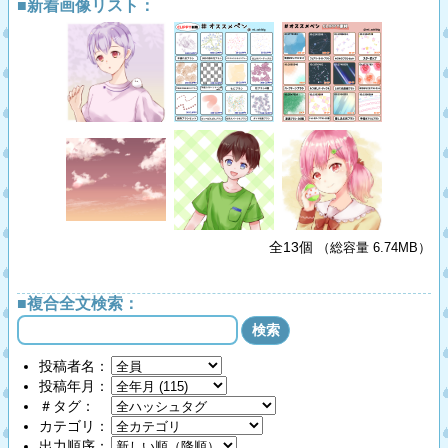
■新着画像リスト：
全13個
（総容量 6.74MB）
■複合全文検索：
投稿者名：
投稿年月：
＃タグ：
カテゴリ：
出力順序：