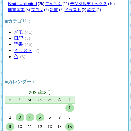
KindleUnlimited
てがろぐ
デジタルデトックス
(25)
(11)
(10)
図書館本
ブログ
新書
イラスト
論文
(5)
(2)
(2)
(2)
(1)
■カテゴリ：
メモ
(41)
日記
(8)
読書
(45)
イラスト
(7)
心
(8)
■カレンダー：
2025年
2月
日
月
火
水
木
金
土
1
2
3
4
5
6
7
8
9
10
11
12
13
14
15