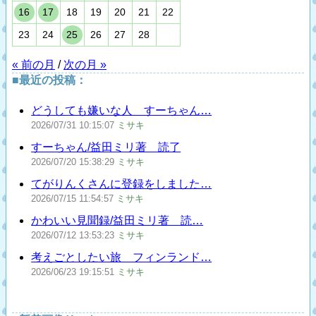
16
17
18
19
20
21
22
23
24
25
26
27
28
« 前の月
/
次の月 »
■最近の投稿：
どうしても嫌いな人 すーちゃん…
2026/07/31
10:15:07
ミサキ
すーちゃん/益田ミリ著 読了
2026/07/20
15:38:29
ミサキ
てがりんくさんに登録をしました…
2026/07/15
11:54:57
ミサキ
かわいい見聞録/益田ミリ著 読…
2026/07/12
13:53:23
ミサキ
考えごとしたい旅 フィンランド…
2026/06/23
19:15:51
ミサキ