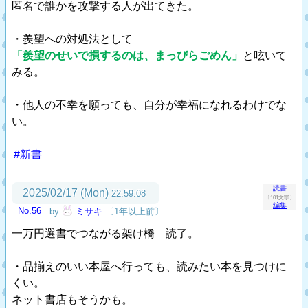
匿名で誰かを攻撃する人が出てきた。
・羨望への対処法として
「羨望のせいで損するのは、まっぴらごめん」
と呟いて
みる。
・他人の不幸を願っても、自分が幸福になれるわけでな
い。
#新書
読書
2025/02/17 (Mon)
22:59:08
〔101文字〕
編集
No.56
by
ミサキ
〔1年以上前〕
一万円選書でつながる架け橋 読了。
・品揃えのいい本屋へ行っても、読みたい本を見つけに
くい。
ネット書店もそうかも。