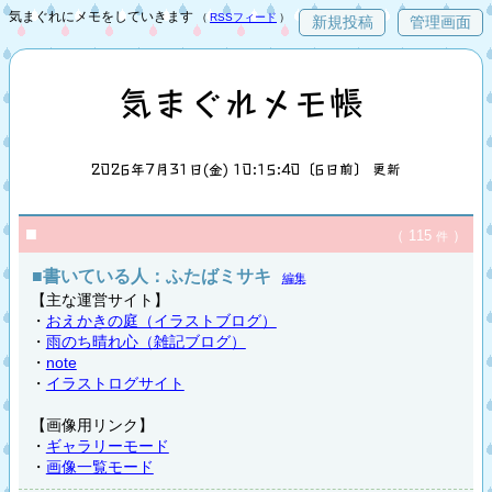
気まぐれにメモをしていきます
（
RSSフィード
）
新規投稿
管理画面
気まぐれメモ帳
2026年7月31日(金) 10:15:40〔6日前〕 更新
■
（ 115
）
件
■書いている人：ふたばミサキ
編集
【主な運営サイト】
・
おえかきの庭（イラストブログ）
・
雨のち晴れ心（雑記ブログ）
・
note
・
イラストログサイト
【画像用リンク】
・
ギャラリーモード
・
画像一覧モード