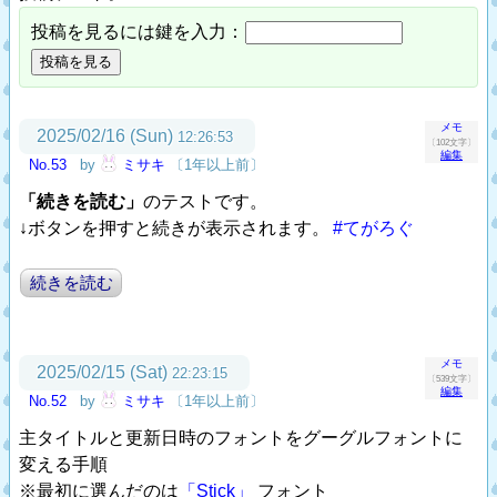
投稿を見るには鍵を入力：
メモ
2025/02/16 (Sun)
12:26:53
〔102文字〕
編集
No.53
by
ミサキ
〔1年以上前〕
「続きを読む」
のテストです。
↓ボタンを押すと続きが表示されます。
#てがろぐ
続きを読む
メモ
2025/02/15 (Sat)
22:23:15
〔539文字〕
編集
No.52
by
ミサキ
〔1年以上前〕
主タイトルと更新日時のフォントをグーグルフォントに
変える手順
※最初に選んだのは
「Stick」
フォント