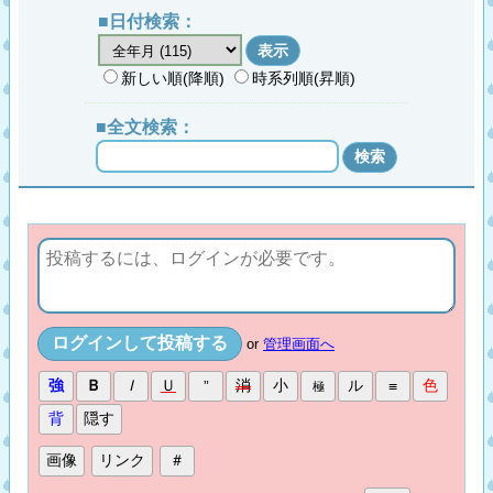
■日付検索：
新しい順(降順)
時系列順(昇順)
■全文検索：
or
管理画面へ