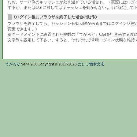
なお、サーバ側のキャッシュが効き過ぎている場合も、（実際にはログ
するか、またはCGIに対してはキャッシュを効かせないように設定して
《ログイン後にブラウザを終了した場合の動作》
ブラウザを終了しても、セッション有効期限が来るまではログイン状態が
変更できます。)
※同一ドメイン下に設置された複数の「てがろぐ」CGIを行き来する度に
文字列を設定して下さい。すると、それぞれで常時ログイン状態を維持
てがろぐ
Ver 4.9.0, Copyright © 2017-2026
にしし/西村文宏
.