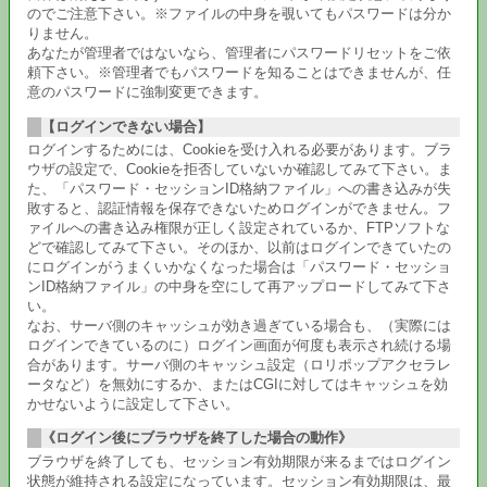
のでご注意下さい。※ファイルの中身を覗いてもパスワードは分か
りません。
あなたが管理者ではないなら、管理者にパスワードリセットをご依
頼下さい。※管理者でもパスワードを知ることはできませんが、任
意のパスワードに強制変更できます。
【ログインできない場合】
ログインするためには、Cookieを受け入れる必要があります。ブラ
ウザの設定で、Cookieを拒否していないか確認してみて下さい。ま
た、「パスワード・セッションID格納ファイル」への書き込みが失
敗すると、認証情報を保存できないためログインができません。フ
ァイルへの書き込み権限が正しく設定されているか、FTPソフトな
どで確認してみて下さい。そのほか、以前はログインできていたの
にログインがうまくいかなくなった場合は「パスワード・セッショ
ンID格納ファイル」の中身を空にして再アップロードしてみて下さ
い。
なお、サーバ側のキャッシュが効き過ぎている場合も、（実際には
ログインできているのに）ログイン画面が何度も表示され続ける場
合があります。サーバ側のキャッシュ設定（ロリポップアクセラレ
ータなど）を無効にするか、またはCGIに対してはキャッシュを効
かせないように設定して下さい。
《ログイン後にブラウザを終了した場合の動作》
ブラウザを終了しても、セッション有効期限が来るまではログイン
状態が維持される設定になっています。セッション有効期限は、最