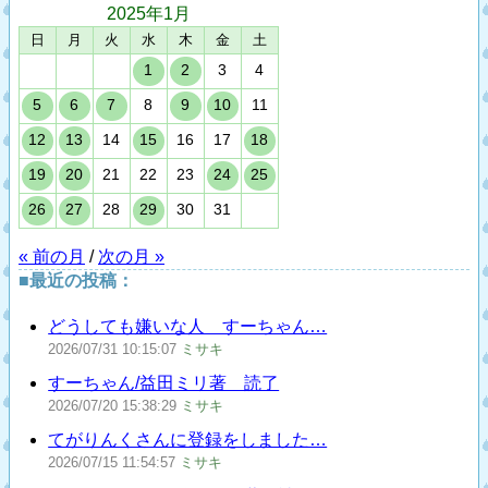
2025年
1月
日
月
火
水
木
金
土
1
2
3
4
5
6
7
8
9
10
11
12
13
14
15
16
17
18
19
20
21
22
23
24
25
26
27
28
29
30
31
« 前の月
/
次の月 »
■最近の投稿：
どうしても嫌いな人 すーちゃん…
2026/07/31
10:15:07
ミサキ
すーちゃん/益田ミリ著 読了
2026/07/20
15:38:29
ミサキ
てがりんくさんに登録をしました…
2026/07/15
11:54:57
ミサキ