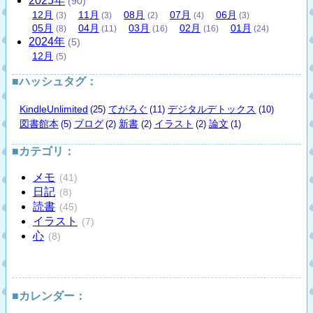
2025
年
(90)
12
月
11
月
08
月
07
月
06
月
(3)
(3)
(2)
(4)
(3)
05
月
04
月
03
月
02
月
01
月
(8)
(11)
(16)
(16)
(24)
2024
年
(5)
12
月
(5)
■ハッシュタグ：
KindleUnlimited
てがろぐ
デジタルデトックス
(25)
(11)
(10)
図書館本
ブログ
新書
イラスト
論文
(5)
(2)
(2)
(2)
(1)
■カテゴリ：
メモ
(41)
日記
(8)
読書
(45)
イラスト
(7)
心
(8)
■カレンダー：