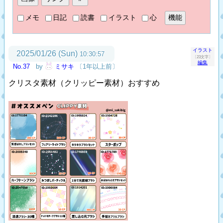
メモ
日記
読書
イラスト
心
イラスト
2025/01/26 (Sun)
10:30:57
〔23文字〕
編集
No.37
by
ミサキ
〔1年以上前〕
クリスタ素材（クリッピー素材）おすすめ