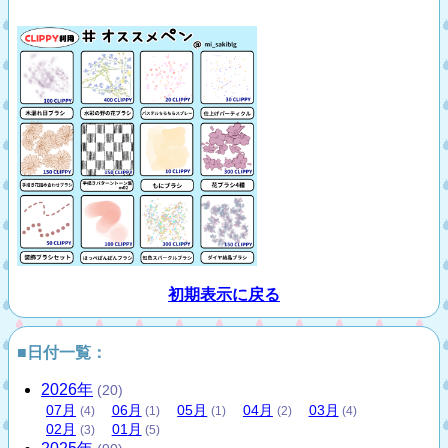
初期表示に戻る
■日付一覧：
2026
年
(20)
07
月
06
月
05
月
04
月
03
月
(4)
(1)
(1)
(2)
(4)
02
月
01
月
(3)
(5)