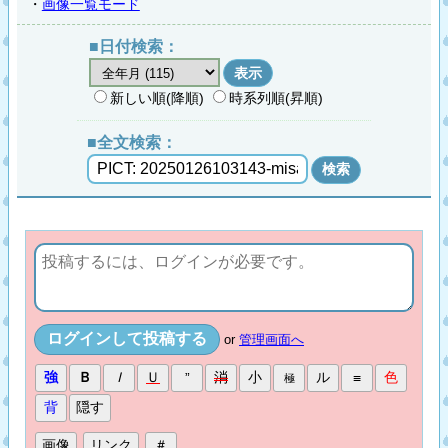
・
画像一覧モード
■日付検索：
新しい順(降順)
時系列順(昇順)
■全文検索：
or
管理画面へ