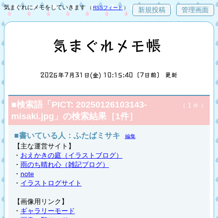
気まぐれにメモをしていきます
（
RSSフィード
）
新規投稿
管理画面
気まぐれメモ帳
2026年7月31日(金) 10:15:40〔7日前〕 更新
■検索語「PICT: 20250126103143-
（ 1
）
件
misaki.jpg」の検索結果［1件］
■書いている人：ふたばミサキ
編集
【主な運営サイト】
・
おえかきの庭（イラストブログ）
・
雨のち晴れ心（雑記ブログ）
・
note
・
イラストログサイト
【画像用リンク】
・
ギャラリーモード